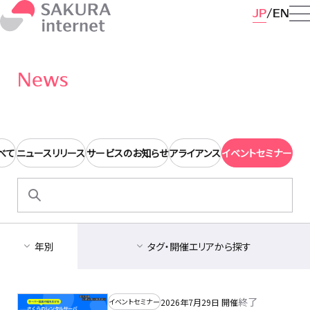
JP
EN
News
べて
ニュースリリース
サービスのお知らせ
アライアンス
イベントセミナー
検
索:
年別
タグ・開催エリアから探す
終了
2026年7月29日 開催
イベントセミナー