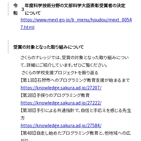
令
年度科学技術分野の文部科学大臣表彰受賞者の決定
３
和
について
https://www.mext.go.jp/b_menu/houdou/mext_0054
7.html
受賞の
対象となった
取
り
組
み
について
さくらのナレッジでは、受賞
の対象となった取り組みについ
て、詳細に
ご紹介しています。ぜひご覧ください。
さくらの学校支援プロジェクトを振り返る
【第
１
回】石狩市へのプログラミング教育支援が始まるまで
https://knowledge.sakura.ad.jp/27207/
【第
2回】手探りのプログラミング教育
https://knowledge.sakura.ad.jp/27222/
【第
3回】手引による共通指針で、自信と手応えを感じる先生
方
https://knowledge.sakura.ad.jp/27584/
【第
4回】自走し始めたプログラミング教育と、他地域への広
がり