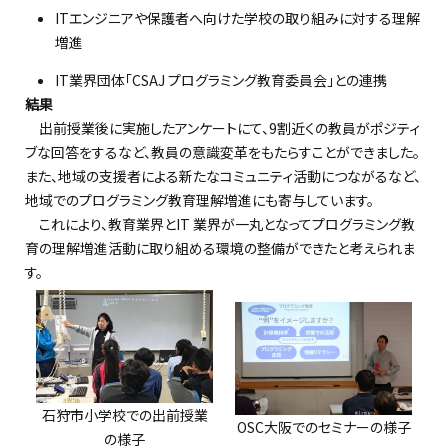
IT
エンジニアや保護者
へ向けた
学校の取り組みに対する理解
増進
I
T
業界団体「
CSAJ プログラミング教育委員会
」
と
の
連携
結果
出前授業後に実施したアンケートにて、
9割近くの教員がポジティ
ブな回答をするなど、教員の意識変革をもた
らすことができました
。
また、
地域の支援者による新たなコミュニティ活動につながるなど、
地域でのプログラミング教育理解増進に
も
寄与し
ています。
これにより、
教育業界と
IT 業界が一丸となってプログ
ラミング教
育の理解増進活動に取り組める環境
の
整備
ができ
たと考えられま
す。
石狩市小学校での出前授業
OSC大阪でのセミナーの様子
の様子