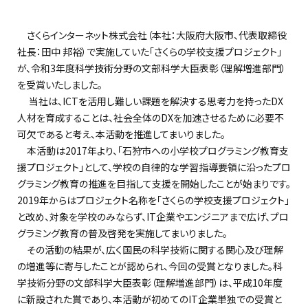
さくらインターネット株式会社
（
本社：大阪府大阪市、代表取締役
社長：田中
邦裕
）
で実施していた
「
さくらの学校支援プロジェクト
」
が
、
令和
3年度科学技術分野の文部科学大臣表彰
（理解増進部門）
を受賞
いたしました。
当社
は、
ICTを活用し難しい課題を解決
する
思考力を持った
DX
人材を育成することは、
社会全体のDXを加速させるために必要不
可欠であると考え、本活動を推進してまいりました
。
本活動は
2
017年
より
、
「石狩市への小学校プログラミング教育支
援プロジェクト」
として
、
学校
の
自律的
な
学習指導要領に沿ったプロ
グラミング教育
の
推進を目指し
て
支援を
開始した
こと
が始まりです
。
2
019年からはプロジェクト名称を「さくらの学校支援プロジェクト」
と改め、
対象
を
学校のみならず
、
IT企業
や
エンジニア
まで広げ
、プロ
グラミング教育の普及
啓発を実施して
まいりました。
その活動
の結果が
、
広く国民の科学技術に関する関心及び理解
の増進等に寄与し
た
こと
が
認められ、今回の受賞となりました。
科
学技術分野の文部科学大臣表彰
（
理解増進部門
）
は、平成
10年度
に新設され
た賞で
あり、
本
活動
が
初めての
IT企業単独
での
受賞と