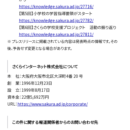
https://knowledge.sakura.ad.jp/27716/
【第
5回】小学校の学習指導要領がスタート
https://knowledge.sakura.ad.jp/27782/
【第
6回】さくらの学校支援プロジェクト 活動の振り返り
https://knowledge.sakura.ad.jp/27811/
※
プレスリリースに掲載されている内容は発表時点の情報です。その
後、予告せず変更となる場合があります。
さくらインターネット株式会社について
本 社：大阪府大阪市北区大深町
4番 20 号
創 業
：
1996年12月23日
設 立：1999年8月
17日
資本
金：
22億5,692万円
URL
：
https://www.sakura.ad.jp/corporate/
この件に関する報道関係者からのお問い合わせ先