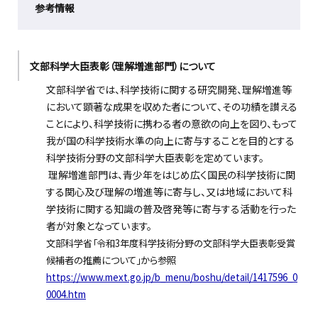
参考情報
文部科学大臣表彰
（理解増進部門）
について
文部科学省では、科学技術に関する研究開発、理解増進等
において顕著な成果を収めた者について、その功績を讃える
ことにより、科学技術に携わる者の意欲の向上を図り、もって
我が国の科学技術水準の向上に寄与することを目的とする
科学技術分野の文部科学大臣表彰を定めています。
理解増進部門
は、
青少年をはじめ広く国民の科学技術に関
する関心及び理解の増進等に寄与し、又は地域において科
学技術に関する知識の普及啓発等に寄与する活動を行った
者が対象
となっています。
文部科学省「令和3年度科学技術分野の文部科学大臣表彰受賞
候補者の推薦について」から参照
https://www.mext.go.jp/b_menu/boshu/detail/1417596_0
0004.htm