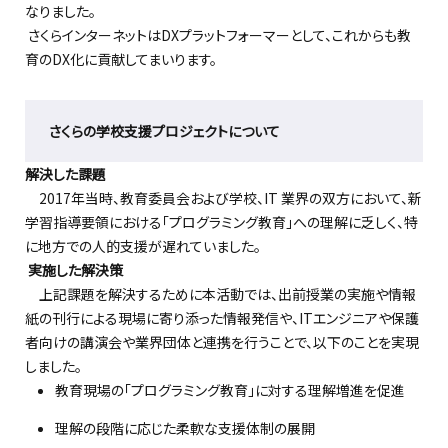
なりました。
さくらインターネットはDX
プラットフォーマー
として、これからも教
育のDX化に貢献してまいります
。
さくらの学校支援プロジェクト
について
解決した課題
2017年当時、教育委員会
および
学校、IT 業界の双方において、新
学習指導要領にお
ける「プログラミング教育」への理解に乏しく、特
に
地方での
人的支援が
遅れてい
ました。
実施した解決策
上記課題を解決するために
本活動では
、
出前授業の実施や情報
紙
の刊行による
現場に
寄り添った情報発信
や
、
IT
エンジニアや保護
者向けの
講演会
や業界団体
と連携を行うことで
、
以下のことを実現
し
ました。
教育現場の「プログラミング教育」に対する理解増進を促進
理解の段階に応じた柔軟な支援体制
の
展開