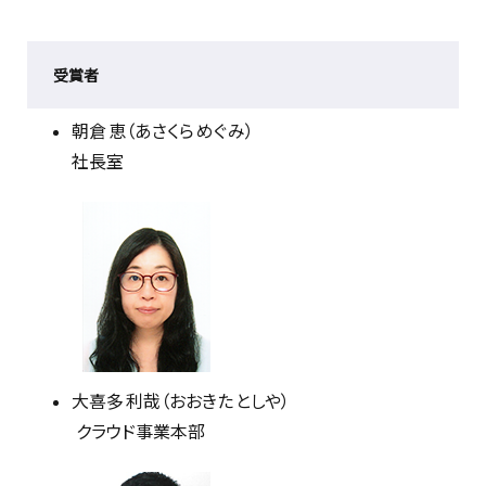
受賞者
朝倉 恵（あさくら めぐみ）
社長室
大喜多 利哉（おおきた としや）
クラウド事業本部