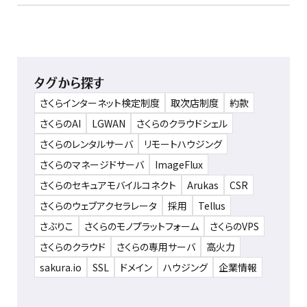
タグから探す
さくらインターネット検定制度
取次店制度
約款
さくらのAI
LGWAN
さくらのクラウドシェル
さくらのレンタルサーバ
リモートハウジング
さくらのマネージドサーバ
ImageFlux
さくらのセキュアモバイルコネクト
Arukas
CSR
さくらのウェブアクセラレータ
採用
Tellus
さぶりこ
さくらのモノプラットフォーム
さくらのVPS
さくらのクラウド
さくらの専用サーバ
高火力
sakura.io
SSL
ドメイン
ハウジング
企業情報