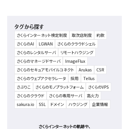
タグから探す
さくらインターネット検定制度
取次店制度
約款
さくらのAI
LGWAN
さくらのクラウドシェル
さくらのレンタルサーバ
リモートハウジング
さくらのマネージドサーバ
ImageFlux
さくらのセキュアモバイルコネクト
Arukas
CSR
さくらのウェブアクセラレータ
採用
Tellus
さぶりこ
さくらのモノプラットフォーム
さくらのVPS
さくらのクラウド
さくらの専用サーバ
高火力
sakura.io
SSL
ドメイン
ハウジング
企業情報
さくらインターネットの軌跡や、