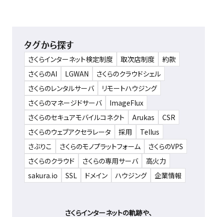
タグから探す
さくらインターネット検定制度
取次店制度
約款
さくらのAI
LGWAN
さくらのクラウドシェル
さくらのレンタルサーバ
リモートハウジング
さくらのマネージドサーバ
ImageFlux
さくらのセキュアモバイルコネクト
Arukas
CSR
さくらのウェブアクセラレータ
採用
Tellus
さぶりこ
さくらのモノプラットフォーム
さくらのVPS
さくらのクラウド
さくらの専用サーバ
高火力
sakura.io
SSL
ドメイン
ハウジング
企業情報
さくらインターネットの軌跡や、