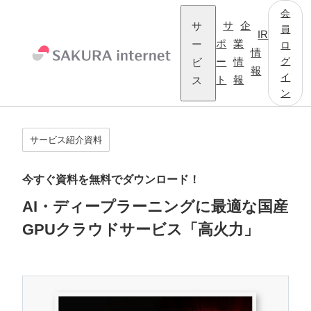
会
サ
サ
企
員
IR
ー
ポ
業
ロ
情
グ
ビ
ー
情
報
イ
ス
ト
報
ン
サービス紹介資料
今すぐ資料を無料でダウンロード！
AI・ディープラーニングに最適な国産
GPUクラウドサービス「高火力」