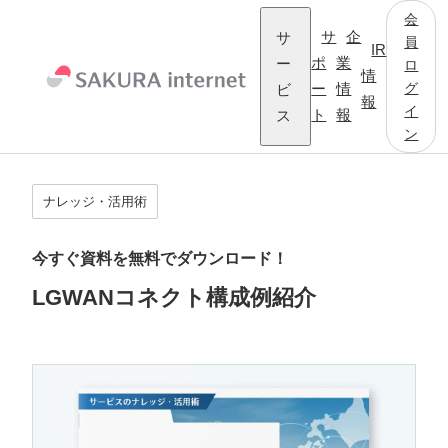
会
サ
サ
企
員
IR
ー
ポ
業
ロ
情
グ
ビ
ー
情
報
イ
ス
ト
報
ン
ナレッジ・活用術
今すぐ資料を無料でダウンロード！
LGWANコネクト構成例紹介