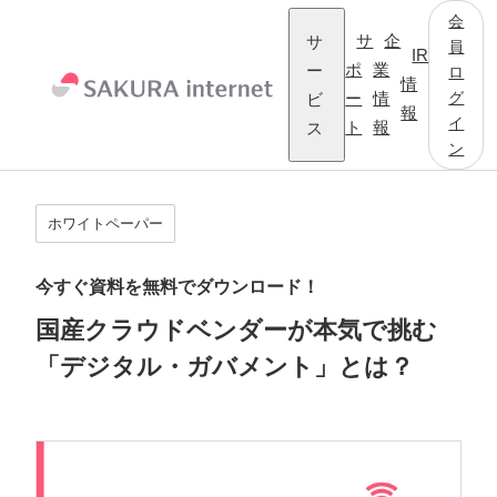
会
サ
サ
企
員
IR
ー
ポ
業
ロ
情
グ
ビ
ー
情
報
イ
ス
ト
報
ン
ホワイトペーパー
今すぐ資料を無料でダウンロード！
国産クラウドベンダーが本気で挑む
「デジタル・ガバメント」とは？