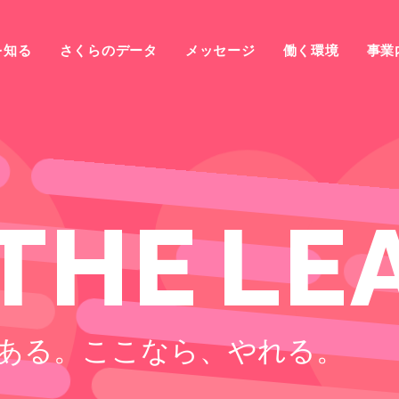
を知る
さくらのデータ
メッセージ
働く環境
事業
T
H
E
L
E
ある。
ここなら、やれる。