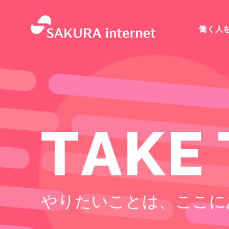
働く人
T
A
K
E
やりたいことは、ここに