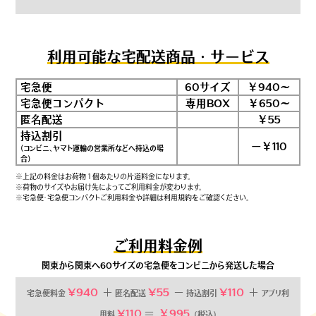
利用可能な宅配送商品・サービス
宅急便
60サイズ
￥940〜
宅急便コンパクト
専用BOX
￥650〜
匿名配送
￥55
持込割引
ー￥110
(コンビニ、ヤマト運輸の営業所などへ持込の場
合)
※上記の料金はお荷物 1 個あたりの片道料金になります。
※荷物のサイズやお届け先によってご利用料金が変わります。
※宅急便・宅急便コンパクトご利用料金や詳細は利用規約をご確認ください。
ご利用料金例
関東から関東へ60サイズの宅急便をコンビニから発送した場合
¥940
＋
¥55
－
¥110
＋
宅急便料金
匿名配送
持込割引
アプリ利
¥110
＝
￥995
用料
(税込)