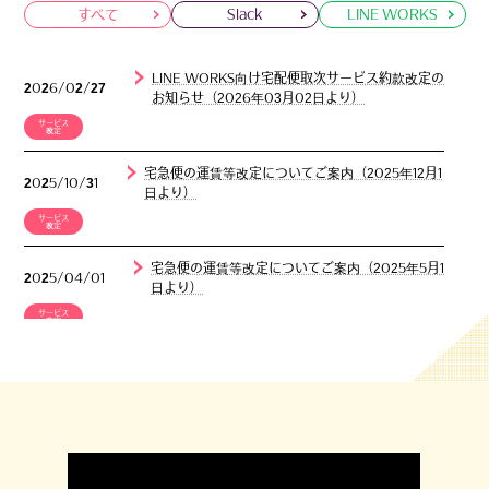
すべて
Slack
LINE WORKS
LINE WORKS向け宅配便取次サービス約款改定の
2026/02/27
お知らせ（2026年03月02日より）
サービス
改定
宅急便の運賃等改定についてご案内（2025年12月1
2025/10/31
日より）
サービス
改定
宅急便の運賃等改定についてご案内（2025年5月1
2025/04/01
日より）
サービス
改定
LINE WORKSにてサービス提供開始します
2025/04/01
（2025年5月1日より）
ニュース
Slack Connectユーザ宛てに荷物が送れるように
2023/04/06
なりました。 利用する場合は送り先ワークスペ
ースでアプリのインストールと「ゲストの受取」