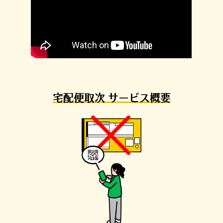
機能追
加・変更
を許可して下さい。
2023/03/13
セブン‐イレブンでの発送手続き対応開始
機能追
加・変更
さくらインターネット、宅急便の手続きができる
2023/01/30
Slackアプリを2023年2月8日に提供開始 ～集荷依
頼や匿名配送などがワンストップで可能～
ニュース
宅配便取次 サービス概要