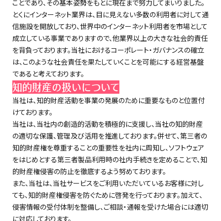
ことであり、その基本姿勢をもとに現在まで努力してまいりました。
とくにインターネット業界は、目に見えない多数の利用者に対して通
信施設を開放しており、世界中のインターネット利用者を市場として
成立している事業でありますので、他業界以上の大きな社会的責任
を背負っております。当社におけるコーポレート・ガバナンスの確立
は、このような社会責任を果たしていくことを可能にする経営基盤
であると考えております。
知的財産の扱いについて
当社は、知的財産活動を事業の発展のために重要なものと位置付
けております。
当社は、当社内の創造的活動を積極的に支援し、当社の知的財産
の適切な保護、管理及び活用を推進しております。併せて、第三者の
知的財産権を尊重することの重要性を社内に周知し、ソフトウェア
をはじめとする第三者製品利用時の社内手続きを定めることで、知
的財産権侵害の防止を徹底するよう努めております。
また、当社は、当社サービスをご利用いただいているお客様に対し
ても、知的財産権侵害を防ぐために啓発を行っております。加えて、
侵害情報の受付体制を整備し、ご相談・通報を受けた場合には適切
に対応しております。