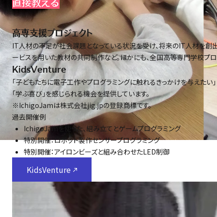
直接教える
高専支援プロジェクト
IT人材の不足が社会課題となっている状況を受け、将来のIT人材を創
ービスを用いた教材の共同制作など。ほかにも、全国高等専門学校プログ
KidsVenture
「子どもたちに電子工作やプログラミングに触れるきっかけを与えたい」と意
「学ぶ喜び」を感じられる機会を提供しています。
※IchigoJamは株式会社jig.jpの登録商標です。
過去開催例
IchigoJamを使った、組み立てとゲームプログラミング
特別開催：ロボット製作センサープログラミング
特別開催：アイロンビーズと組み合わせたLED制御
KidsVenture