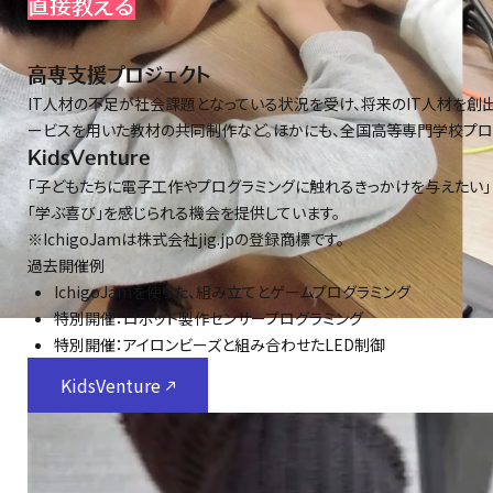
直接教える
高専支援プロジェクト
IT人材の不足が社会課題となっている状況を受け、将来のIT人材を創
ービスを用いた教材の共同制作など。ほかにも、全国高等専門学校プログ
KidsVenture
「子どもたちに電子工作やプログラミングに触れるきっかけを与えたい」と意
「学ぶ喜び」を感じられる機会を提供しています。
※IchigoJamは株式会社jig.jpの登録商標です。
過去開催例
IchigoJamを使った、組み立てとゲームプログラミング
特別開催：ロボット製作センサープログラミング
特別開催：アイロンビーズと組み合わせたLED制御
KidsVenture