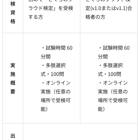
検
ラウド検定」を受検
定(v1.0またはv1.1)合
資
する方
格者の方
格
試験時間 60
試験時間 60
分間
分間
実
多肢選択
多肢選択
施
式・100問
式・100問
概
オンライン
オンライン
要
実施（任意の
実施（任意の
場所で受検可
場所で受検可
能）
能）
出