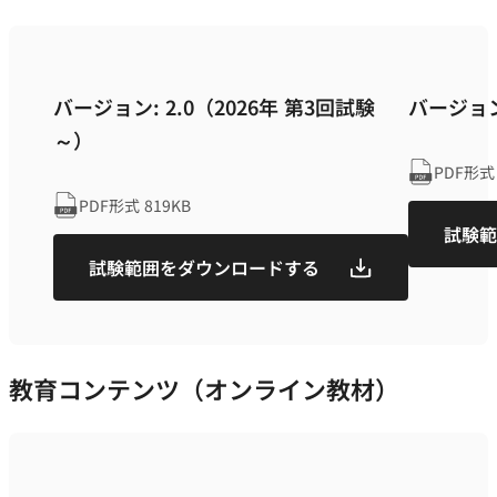
バージョン: 2.0（2026年 第3回試験
バージョン
～）
PDF
形
PDF
形式
819KB
試験範
試験範囲をダウンロードする
教育コンテンツ（オンライン教材）