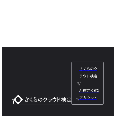
さくらのク
ラウド検定
/
AI検定公式X
アカウント
by