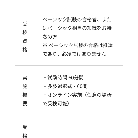
ベーシック試験の合格者、また
受
はベーシック相当の知識をお持
検
ちの方
資
※ ベーシック試験の合格は推奨
格
であり、必須ではありません
実
・試験時間 60分間
施
・多肢選択式・60問
概
・オンライン実施（任意の場所
要
で受検可能）
受
検