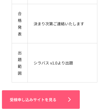
合
格
決まり次第ご連絡いたします
発
表
出
題
シラバス v1.0より出題
範
囲
受検申し込みサイトを見る