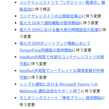
コンテナレジストリで「リポジトリ一覧表示」機
能追加
に伴う修正
コンテナレジストリの公開設定廃止
に伴う変更
高火力 DOKで通知機能の提供開始
に伴う変更
高火力 DOKにおける最大実行時間設定の拡張
に伴
う変更
高火力 DOKのノートブック機能において
TensorFlow同梱版の提供開始
に伴う変更
AppRun共用型で外部のコンテナレジストリ利用
可能
に伴う変更
AppRun共用型でシークレットな環境変数が利用
可能
に伴う変更
シンプル通知における Microsoft Teams への
Webhook 通知送信のサポート終了
に伴う変更
モニタリングスイート「専有プラン」提供開始
に
伴う変更