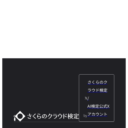
さくらのク
ラウド検定
/
AI検定公式X
アカウント
by