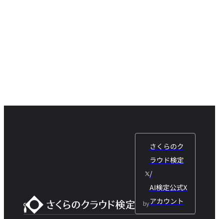
さくらのク
ラウド検定
/
AI検定公式X
アカウント
by