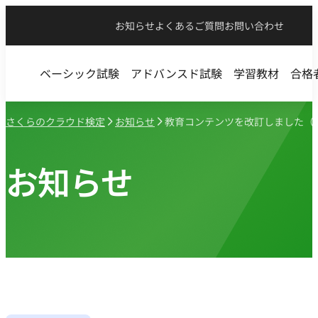
お知らせ
よくあるご質問
お問い合わせ
ベーシック試験
アドバンスド試験
学習教材
合格
さくらのクラウド検定
お知らせ
教育コンテンツを改訂しました（v202
お知らせ