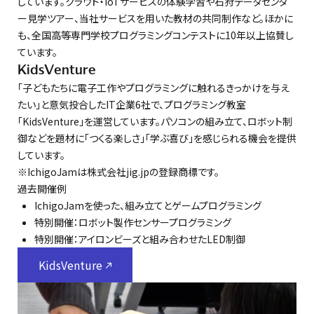
しています。クラウド・IoTサービスの体験学習や石狩データセンタ
ー見学ツアー、当社サービスを用いた教材の共同制作など。ほかに
も、全国高等専門学校プログラミングコンテストに10年以上協賛し
ています。
KidsVenture
「子どもたちに電子工作やプログラミングに触れるきっかけを与え
たい」と意気投合したIT企業6社で、プログラミング教室
「KidsVenture」を運営しています。パソコンの組み立て、ロボット制
御などを題材に「つくる楽しさ」「学ぶ喜び」を感じられる機会を提供
しています。
※IchigoJamは株式会社jig.jpの登録商標です。
過去開催例
IchigoJamを使った、組み立てとゲームプログラミング
特別開催：ロボット製作センサープログラミング
特別開催：アイロンビーズと組み合わせたLED制御
KidsVenture