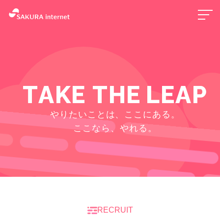
T
A
K
E
T
H
E
L
E
A
P
やりたいことは、ここにある。
ここなら、やれる。
RECRUIT