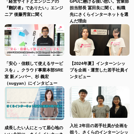
「経営サイドとエンジニアの
GPUに懸ける強い想い。営業部
『翻訳者』でありたい」エンジ
担当部長 冨田良に聞く、転職
ニア 後藤秀宣に聞く
先にさくらインターネットを選
んだ理由
「安心・信頼して使えるサービ
【2024年夏】インターンシッ
スを」。クラウド事業本部SRE
プを企画・運営した若手社員イ
室 新メンバー、杉 義宏
ンタビュー
（sugyan）にインタビュー
入社 2年目の若手社員が企画を
成長したい人にとって居心地の
担う、さくらのインターンシッ