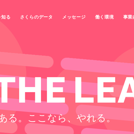
を知る
さくらのデータ
メッセージ
働く環境
事業
T
H
E
L
E
ある。
ここなら、やれる。