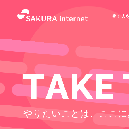
働く人
T
A
K
E
やりたいことは、ここに