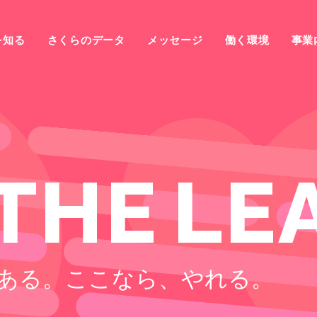
を知る
さくらのデータ
メッセージ
働く環境
事業
T
H
E
L
E
ある。
ここなら、やれる。