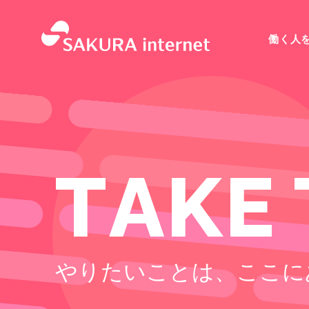
働く人
T
A
K
E
やりたいことは、ここに