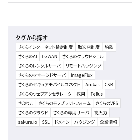
タグから探す
さくらインターネット検定制度
取次店制度
約款
さくらのAI
LGWAN
さくらのクラウドシェル
さくらのレンタルサーバ
リモートハウジング
さくらのマネージドサーバ
ImageFlux
さくらのセキュアモバイルコネクト
Arukas
CSR
さくらのウェブアクセラレータ
採用
Tellus
さぶりこ
さくらのモノプラットフォーム
さくらのVPS
さくらのクラウド
さくらの専用サーバ
高火力
sakura.io
SSL
ドメイン
ハウジング
企業情報