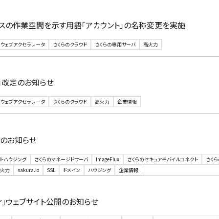
ースの作業空間を示す用語「アカウント」の名称変更を実施
のウェブアクセラレータ
さくらのクラウド
さくらの専用サーバ
高火力
」改定のお知らせ
のウェブアクセラレータ
さくらのクラウド
高火力
企業情報
定のお知らせ
トハウジング
さくらのマネージドサーバ
ImageFlux
さくらのセキュアモバイルコネクト
さくら
火力
sakura.io
SSL
ドメイン
ハウジング
企業情報
ィ」ウェブサイト公開のお知らせ