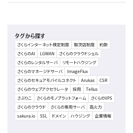
タグから探す
さくらインターネット検定制度
取次店制度
約款
さくらのAI
LGWAN
さくらのクラウドシェル
さくらのレンタルサーバ
リモートハウジング
さくらのマネージドサーバ
ImageFlux
さくらのセキュアモバイルコネクト
Arukas
CSR
さくらのウェブアクセラレータ
採用
Tellus
さぶりこ
さくらのモノプラットフォーム
さくらのVPS
さくらのクラウド
さくらの専用サーバ
高火力
sakura.io
SSL
ドメイン
ハウジング
企業情報