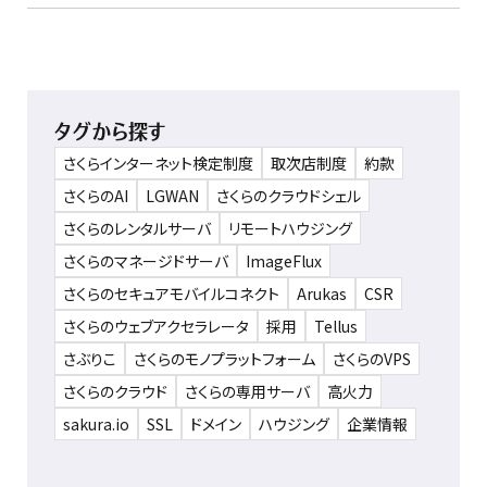
タグから探す
さくらインターネット検定制度
取次店制度
約款
さくらのAI
LGWAN
さくらのクラウドシェル
さくらのレンタルサーバ
リモートハウジング
さくらのマネージドサーバ
ImageFlux
さくらのセキュアモバイルコネクト
Arukas
CSR
さくらのウェブアクセラレータ
採用
Tellus
さぶりこ
さくらのモノプラットフォーム
さくらのVPS
さくらのクラウド
さくらの専用サーバ
高火力
sakura.io
SSL
ドメイン
ハウジング
企業情報