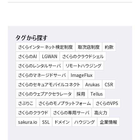
タグから探す
さくらインターネット検定制度
取次店制度
約款
さくらのAI
LGWAN
さくらのクラウドシェル
さくらのレンタルサーバ
リモートハウジング
さくらのマネージドサーバ
ImageFlux
さくらのセキュアモバイルコネクト
Arukas
CSR
さくらのウェブアクセラレータ
採用
Tellus
さぶりこ
さくらのモノプラットフォーム
さくらのVPS
さくらのクラウド
さくらの専用サーバ
高火力
sakura.io
SSL
ドメイン
ハウジング
企業情報