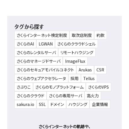
タグから探す
さくらインターネット検定制度
取次店制度
約款
さくらのAI
LGWAN
さくらのクラウドシェル
さくらのレンタルサーバ
リモートハウジング
さくらのマネージドサーバ
ImageFlux
さくらのセキュアモバイルコネクト
Arukas
CSR
さくらのウェブアクセラレータ
採用
Tellus
さぶりこ
さくらのモノプラットフォーム
さくらのVPS
さくらのクラウド
さくらの専用サーバ
高火力
sakura.io
SSL
ドメイン
ハウジング
企業情報
さくらインターネットの軌跡や、