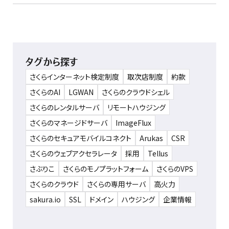
タグから探す
さくらインターネット検定制度
取次店制度
約款
さくらのAI
LGWAN
さくらのクラウドシェル
さくらのレンタルサーバ
リモートハウジング
さくらのマネージドサーバ
ImageFlux
さくらのセキュアモバイルコネクト
Arukas
CSR
さくらのウェブアクセラレータ
採用
Tellus
さぶりこ
さくらのモノプラットフォーム
さくらのVPS
さくらのクラウド
さくらの専用サーバ
高火力
sakura.io
SSL
ドメイン
ハウジング
企業情報