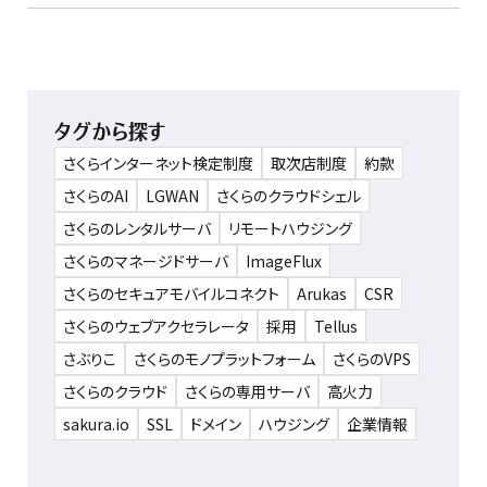
タグから探す
さくらインターネット検定制度
取次店制度
約款
さくらのAI
LGWAN
さくらのクラウドシェル
さくらのレンタルサーバ
リモートハウジング
さくらのマネージドサーバ
ImageFlux
さくらのセキュアモバイルコネクト
Arukas
CSR
さくらのウェブアクセラレータ
採用
Tellus
さぶりこ
さくらのモノプラットフォーム
さくらのVPS
さくらのクラウド
さくらの専用サーバ
高火力
sakura.io
SSL
ドメイン
ハウジング
企業情報