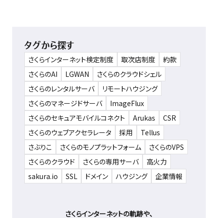
タグから探す
さくらインターネット検定制度
取次店制度
約款
さくらのAI
LGWAN
さくらのクラウドシェル
さくらのレンタルサーバ
リモートハウジング
さくらのマネージドサーバ
ImageFlux
さくらのセキュアモバイルコネクト
Arukas
CSR
さくらのウェブアクセラレータ
採用
Tellus
さぶりこ
さくらのモノプラットフォーム
さくらのVPS
さくらのクラウド
さくらの専用サーバ
高火力
sakura.io
SSL
ドメイン
ハウジング
企業情報
さくらインターネットの軌跡や、