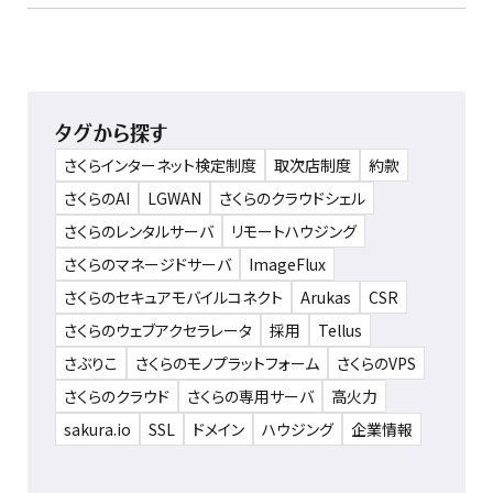
タグから探す
さくらインターネット検定制度
取次店制度
約款
さくらのAI
LGWAN
さくらのクラウドシェル
さくらのレンタルサーバ
リモートハウジング
さくらのマネージドサーバ
ImageFlux
さくらのセキュアモバイルコネクト
Arukas
CSR
さくらのウェブアクセラレータ
採用
Tellus
さぶりこ
さくらのモノプラットフォーム
さくらのVPS
さくらのクラウド
さくらの専用サーバ
高火力
sakura.io
SSL
ドメイン
ハウジング
企業情報