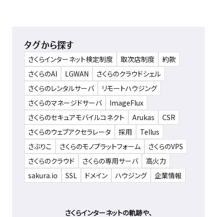
タグから探す
さくらインターネット検定制度
取次店制度
約款
さくらのAI
LGWAN
さくらのクラウドシェル
さくらのレンタルサーバ
リモートハウジング
さくらのマネージドサーバ
ImageFlux
さくらのセキュアモバイルコネクト
Arukas
CSR
さくらのウェブアクセラレータ
採用
Tellus
さぶりこ
さくらのモノプラットフォーム
さくらのVPS
さくらのクラウド
さくらの専用サーバ
高火力
sakura.io
SSL
ドメイン
ハウジング
企業情報
さくらインターネットの軌跡や、