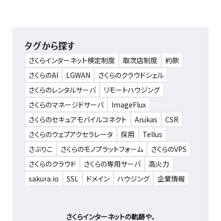
タグから探す
さくらインターネット検定制度
取次店制度
約款
さくらのAI
LGWAN
さくらのクラウドシェル
さくらのレンタルサーバ
リモートハウジング
さくらのマネージドサーバ
ImageFlux
さくらのセキュアモバイルコネクト
Arukas
CSR
さくらのウェブアクセラレータ
採用
Tellus
さぶりこ
さくらのモノプラットフォーム
さくらのVPS
さくらのクラウド
さくらの専用サーバ
高火力
sakura.io
SSL
ドメイン
ハウジング
企業情報
さくらインターネットの軌跡や、