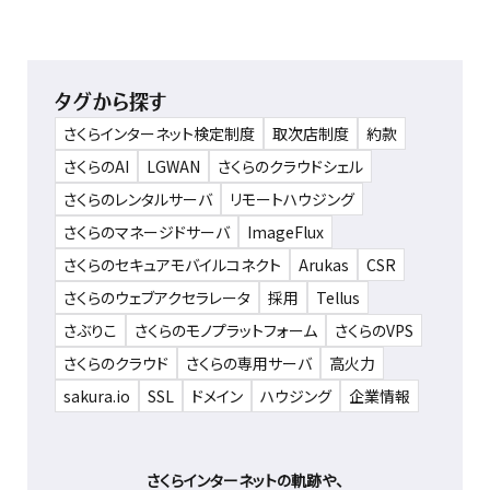
タグから探す
さくらインターネット検定制度
取次店制度
約款
さくらのAI
LGWAN
さくらのクラウドシェル
さくらのレンタルサーバ
リモートハウジング
さくらのマネージドサーバ
ImageFlux
さくらのセキュアモバイルコネクト
Arukas
CSR
さくらのウェブアクセラレータ
採用
Tellus
さぶりこ
さくらのモノプラットフォーム
さくらのVPS
さくらのクラウド
さくらの専用サーバ
高火力
sakura.io
SSL
ドメイン
ハウジング
企業情報
さくらインターネットの軌跡や、