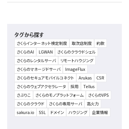
タグから探す
さくらインターネット検定制度
取次店制度
約款
さくらのAI
LGWAN
さくらのクラウドシェル
さくらのレンタルサーバ
リモートハウジング
さくらのマネージドサーバ
ImageFlux
さくらのセキュアモバイルコネクト
Arukas
CSR
さくらのウェブアクセラレータ
採用
Tellus
さぶりこ
さくらのモノプラットフォーム
さくらのVPS
さくらのクラウド
さくらの専用サーバ
高火力
sakura.io
SSL
ドメイン
ハウジング
企業情報