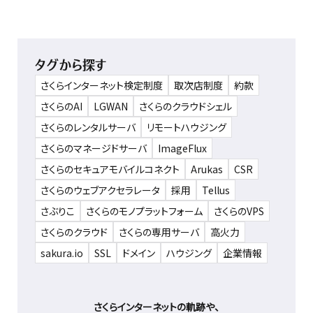
タグから探す
さくらインターネット検定制度
取次店制度
約款
さくらのAI
LGWAN
さくらのクラウドシェル
さくらのレンタルサーバ
リモートハウジング
さくらのマネージドサーバ
ImageFlux
さくらのセキュアモバイルコネクト
Arukas
CSR
さくらのウェブアクセラレータ
採用
Tellus
さぶりこ
さくらのモノプラットフォーム
さくらのVPS
さくらのクラウド
さくらの専用サーバ
高火力
sakura.io
SSL
ドメイン
ハウジング
企業情報
さくらインターネットの軌跡や、