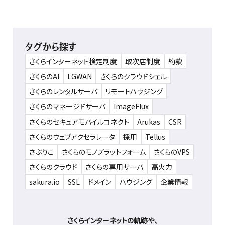
タグから探す
さくらインターネット検定制度
取次店制度
約款
さくらのAI
LGWAN
さくらのクラウドシェル
さくらのレンタルサーバ
リモートハウジング
さくらのマネージドサーバ
ImageFlux
さくらのセキュアモバイルコネクト
Arukas
CSR
さくらのウェブアクセラレータ
採用
Tellus
さぶりこ
さくらのモノプラットフォーム
さくらのVPS
さくらのクラウド
さくらの専用サーバ
高火力
sakura.io
SSL
ドメイン
ハウジング
企業情報
さくらインターネットの軌跡や、