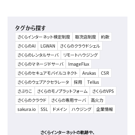
タグから探す
さくらインターネット検定制度
取次店制度
約款
さくらのAI
LGWAN
さくらのクラウドシェル
さくらのレンタルサーバ
リモートハウジング
さくらのマネージドサーバ
ImageFlux
さくらのセキュアモバイルコネクト
Arukas
CSR
さくらのウェブアクセラレータ
採用
Tellus
さぶりこ
さくらのモノプラットフォーム
さくらのVPS
さくらのクラウド
さくらの専用サーバ
高火力
sakura.io
SSL
ドメイン
ハウジング
企業情報
さくらインターネットの軌跡や、