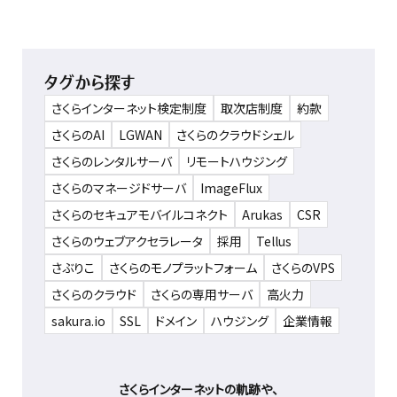
タグから探す
さくらインターネット検定制度
取次店制度
約款
さくらのAI
LGWAN
さくらのクラウドシェル
さくらのレンタルサーバ
リモートハウジング
さくらのマネージドサーバ
ImageFlux
さくらのセキュアモバイルコネクト
Arukas
CSR
さくらのウェブアクセラレータ
採用
Tellus
さぶりこ
さくらのモノプラットフォーム
さくらのVPS
さくらのクラウド
さくらの専用サーバ
高火力
sakura.io
SSL
ドメイン
ハウジング
企業情報
さくらインターネットの軌跡や、