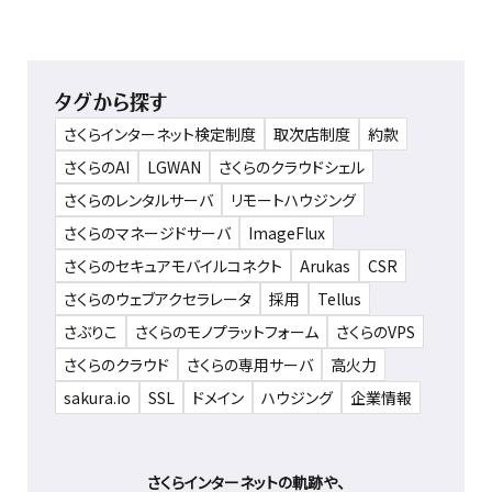
タグから探す
さくらインターネット検定制度
取次店制度
約款
さくらのAI
LGWAN
さくらのクラウドシェル
さくらのレンタルサーバ
リモートハウジング
さくらのマネージドサーバ
ImageFlux
さくらのセキュアモバイルコネクト
Arukas
CSR
さくらのウェブアクセラレータ
採用
Tellus
さぶりこ
さくらのモノプラットフォーム
さくらのVPS
さくらのクラウド
さくらの専用サーバ
高火力
sakura.io
SSL
ドメイン
ハウジング
企業情報
さくらインターネットの軌跡や、