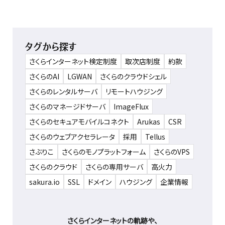
タグから探す
さくらインターネット検定制度
取次店制度
約款
さくらのAI
LGWAN
さくらのクラウドシェル
さくらのレンタルサーバ
リモートハウジング
さくらのマネージドサーバ
ImageFlux
さくらのセキュアモバイルコネクト
Arukas
CSR
さくらのウェブアクセラレータ
採用
Tellus
さぶりこ
さくらのモノプラットフォーム
さくらのVPS
さくらのクラウド
さくらの専用サーバ
高火力
sakura.io
SSL
ドメイン
ハウジング
企業情報
さくらインターネットの軌跡や、