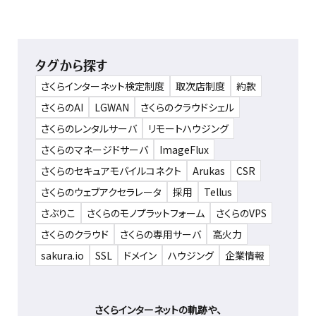
タグから探す
さくらインターネット検定制度
取次店制度
約款
さくらのAI
LGWAN
さくらのクラウドシェル
さくらのレンタルサーバ
リモートハウジング
さくらのマネージドサーバ
ImageFlux
さくらのセキュアモバイルコネクト
Arukas
CSR
さくらのウェブアクセラレータ
採用
Tellus
さぶりこ
さくらのモノプラットフォーム
さくらのVPS
さくらのクラウド
さくらの専用サーバ
高火力
sakura.io
SSL
ドメイン
ハウジング
企業情報
さくらインターネットの軌跡や、