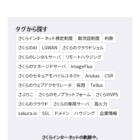
タグから探す
さくらインターネット検定制度
取次店制度
約款
さくらのAI
LGWAN
さくらのクラウドシェル
さくらのレンタルサーバ
リモートハウジング
さくらのマネージドサーバ
ImageFlux
さくらのセキュアモバイルコネクト
Arukas
CSR
さくらのウェブアクセラレータ
採用
Tellus
さぶりこ
さくらのモノプラットフォーム
さくらのVPS
さくらのクラウド
さくらの専用サーバ
高火力
sakura.io
SSL
ドメイン
ハウジング
企業情報
さくらインターネットの軌跡や、