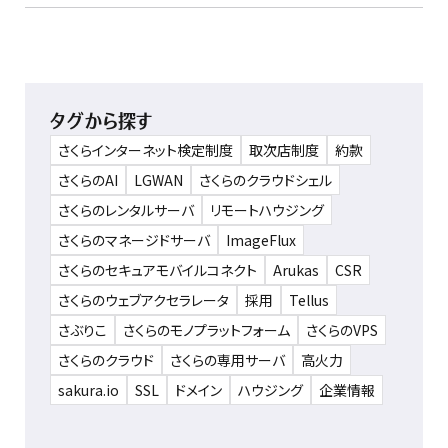
タグから探す
さくらインターネット検定制度
取次店制度
約款
さくらのAI
LGWAN
さくらのクラウドシェル
さくらのレンタルサーバ
リモートハウジング
さくらのマネージドサーバ
ImageFlux
さくらのセキュアモバイルコネクト
Arukas
CSR
さくらのウェブアクセラレータ
採用
Tellus
さぶりこ
さくらのモノプラットフォーム
さくらのVPS
さくらのクラウド
さくらの専用サーバ
高火力
sakura.io
SSL
ドメイン
ハウジング
企業情報