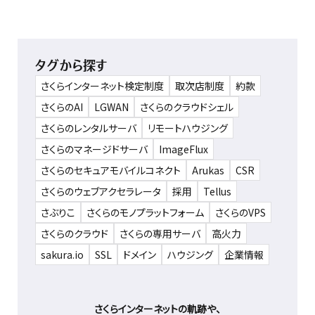
タグから探す
さくらインターネット検定制度
取次店制度
約款
さくらのAI
LGWAN
さくらのクラウドシェル
さくらのレンタルサーバ
リモートハウジング
さくらのマネージドサーバ
ImageFlux
さくらのセキュアモバイルコネクト
Arukas
CSR
さくらのウェブアクセラレータ
採用
Tellus
さぶりこ
さくらのモノプラットフォーム
さくらのVPS
さくらのクラウド
さくらの専用サーバ
高火力
sakura.io
SSL
ドメイン
ハウジング
企業情報
さくらインターネットの軌跡や、