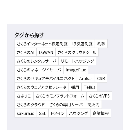
タグから探す
さくらインターネット検定制度
取次店制度
約款
さくらのAI
LGWAN
さくらのクラウドシェル
さくらのレンタルサーバ
リモートハウジング
さくらのマネージドサーバ
ImageFlux
さくらのセキュアモバイルコネクト
Arukas
CSR
さくらのウェブアクセラレータ
採用
Tellus
さぶりこ
さくらのモノプラットフォーム
さくらのVPS
さくらのクラウド
さくらの専用サーバ
高火力
sakura.io
SSL
ドメイン
ハウジング
企業情報