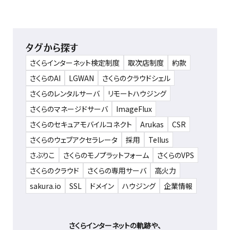
タグから探す
さくらインターネット検定制度
取次店制度
約款
さくらのAI
LGWAN
さくらのクラウドシェル
さくらのレンタルサーバ
リモートハウジング
さくらのマネージドサーバ
ImageFlux
さくらのセキュアモバイルコネクト
Arukas
CSR
さくらのウェブアクセラレータ
採用
Tellus
さぶりこ
さくらのモノプラットフォーム
さくらのVPS
さくらのクラウド
さくらの専用サーバ
高火力
sakura.io
SSL
ドメイン
ハウジング
企業情報
さくらインターネットの軌跡や、