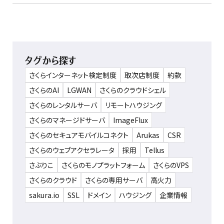
タグから探す
さくらインターネット検定制度
取次店制度
約款
さくらのAI
LGWAN
さくらのクラウドシェル
さくらのレンタルサーバ
リモートハウジング
さくらのマネージドサーバ
ImageFlux
さくらのセキュアモバイルコネクト
Arukas
CSR
さくらのウェブアクセラレータ
採用
Tellus
さぶりこ
さくらのモノプラットフォーム
さくらのVPS
さくらのクラウド
さくらの専用サーバ
高火力
sakura.io
SSL
ドメイン
ハウジング
企業情報