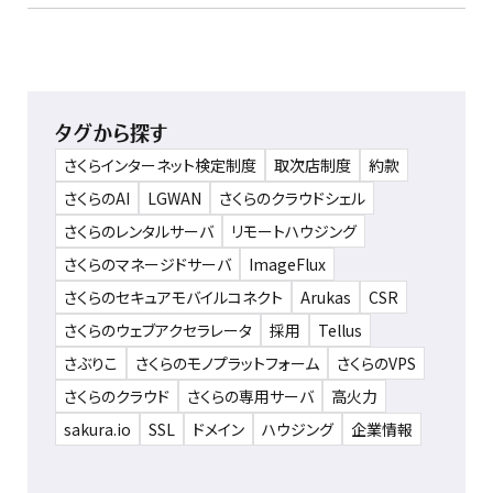
タグから探す
さくらインターネット検定制度
取次店制度
約款
さくらのAI
LGWAN
さくらのクラウドシェル
さくらのレンタルサーバ
リモートハウジング
さくらのマネージドサーバ
ImageFlux
さくらのセキュアモバイルコネクト
Arukas
CSR
さくらのウェブアクセラレータ
採用
Tellus
さぶりこ
さくらのモノプラットフォーム
さくらのVPS
さくらのクラウド
さくらの専用サーバ
高火力
sakura.io
SSL
ドメイン
ハウジング
企業情報